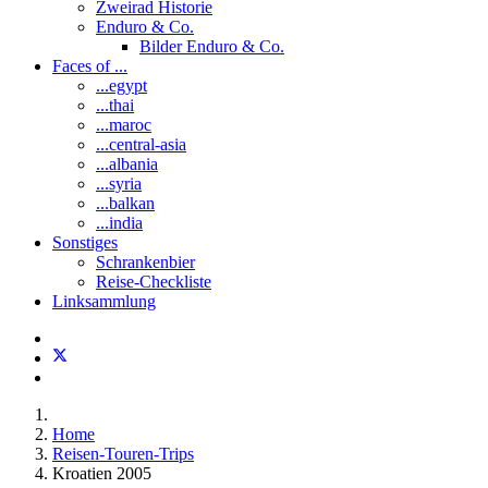
Zweirad Historie
Enduro & Co.
Bilder Enduro & Co.
Faces of ...
...egypt
...thai
...maroc
...central-asia
...albania
...syria
...balkan
...india
Sonstiges
Schrankenbier
Reise-Checkliste
Linksammlung
Home
Reisen-Touren-Trips
Kroatien 2005