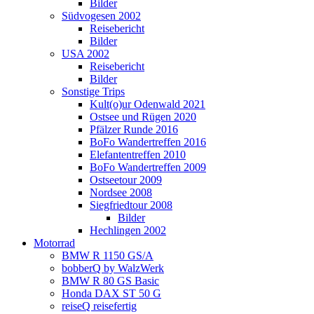
Bilder
Südvogesen 2002
Reisebericht
Bilder
USA 2002
Reisebericht
Bilder
Sonstige Trips
Kult(o)ur Odenwald 2021
Ostsee und Rügen 2020
Pfälzer Runde 2016
BoFo Wandertreffen 2016
Elefantentreffen 2010
BoFo Wandertreffen 2009
Ostseetour 2009
Nordsee 2008
Siegfriedtour 2008
Bilder
Hechlingen 2002
Motorrad
BMW R 1150 GS/A
bobberQ by WalzWerk
BMW R 80 GS Basic
Honda DAX ST 50 G
reiseQ reisefertig