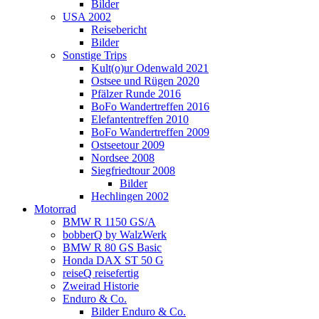
Bilder
USA 2002
Reisebericht
Bilder
Sonstige Trips
Kult(o)ur Odenwald 2021
Ostsee und Rügen 2020
Pfälzer Runde 2016
BoFo Wandertreffen 2016
Elefantentreffen 2010
BoFo Wandertreffen 2009
Ostseetour 2009
Nordsee 2008
Siegfriedtour 2008
Bilder
Hechlingen 2002
Motorrad
BMW R 1150 GS/A
bobberQ by WalzWerk
BMW R 80 GS Basic
Honda DAX ST 50 G
reiseQ reisefertig
Zweirad Historie
Enduro & Co.
Bilder Enduro & Co.