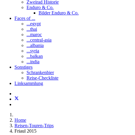
Zweirad Historie
Enduro & Co.
Bilder Enduro & Co.
Faces of ...
...egypt
...thai
...maroc
...central-asia
...albania
...syria
...balkan
...india
Sonstiges
Schrankenbier
Reise-Checkliste
Linksammlung
Home
Reisen-Touren-Trips
Friaul 2015