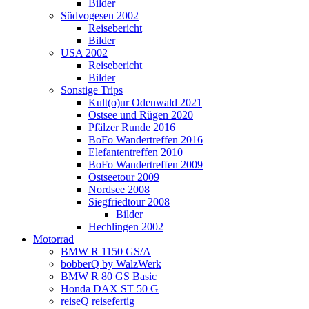
Bilder
Südvogesen 2002
Reisebericht
Bilder
USA 2002
Reisebericht
Bilder
Sonstige Trips
Kult(o)ur Odenwald 2021
Ostsee und Rügen 2020
Pfälzer Runde 2016
BoFo Wandertreffen 2016
Elefantentreffen 2010
BoFo Wandertreffen 2009
Ostseetour 2009
Nordsee 2008
Siegfriedtour 2008
Bilder
Hechlingen 2002
Motorrad
BMW R 1150 GS/A
bobberQ by WalzWerk
BMW R 80 GS Basic
Honda DAX ST 50 G
reiseQ reisefertig