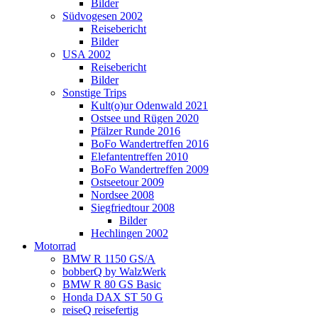
Bilder
Südvogesen 2002
Reisebericht
Bilder
USA 2002
Reisebericht
Bilder
Sonstige Trips
Kult(o)ur Odenwald 2021
Ostsee und Rügen 2020
Pfälzer Runde 2016
BoFo Wandertreffen 2016
Elefantentreffen 2010
BoFo Wandertreffen 2009
Ostseetour 2009
Nordsee 2008
Siegfriedtour 2008
Bilder
Hechlingen 2002
Motorrad
BMW R 1150 GS/A
bobberQ by WalzWerk
BMW R 80 GS Basic
Honda DAX ST 50 G
reiseQ reisefertig