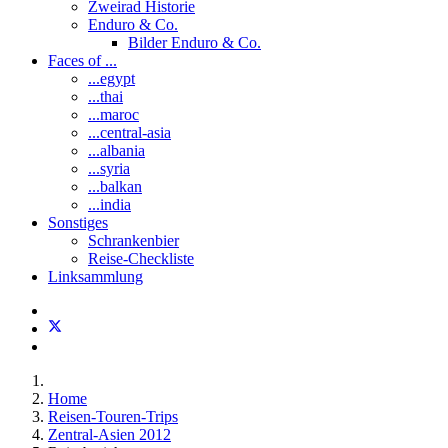
Zweirad Historie
Enduro & Co.
Bilder Enduro & Co.
Faces of ...
...egypt
...thai
...maroc
...central-asia
...albania
...syria
...balkan
...india
Sonstiges
Schrankenbier
Reise-Checkliste
Linksammlung
Home
Reisen-Touren-Trips
Zentral-Asien 2012