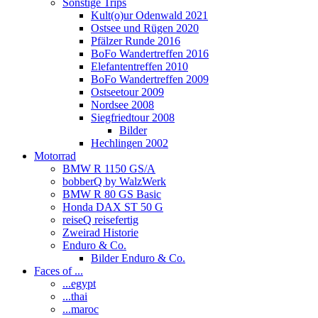
Sonstige Trips
Kult(o)ur Odenwald 2021
Ostsee und Rügen 2020
Pfälzer Runde 2016
BoFo Wandertreffen 2016
Elefantentreffen 2010
BoFo Wandertreffen 2009
Ostseetour 2009
Nordsee 2008
Siegfriedtour 2008
Bilder
Hechlingen 2002
Motorrad
BMW R 1150 GS/A
bobberQ by WalzWerk
BMW R 80 GS Basic
Honda DAX ST 50 G
reiseQ reisefertig
Zweirad Historie
Enduro & Co.
Bilder Enduro & Co.
Faces of ...
...egypt
...thai
...maroc