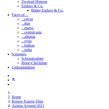
Zweirad Historie
Enduro & Co.
Bilder Enduro & Co.
Faces of ...
...egypt
...thai
...maroc
...central-asia
...albania
...syria
...balkan
...india
Sonstiges
Schrankenbier
Reise-Checkliste
Linksammlung
Home
Reisen-Touren-Trips
Austria Around 2021