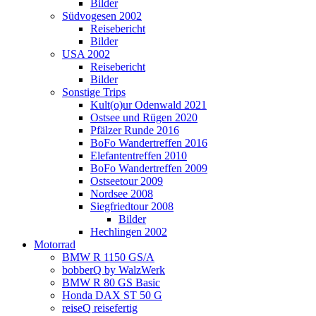
Bilder
Südvogesen 2002
Reisebericht
Bilder
USA 2002
Reisebericht
Bilder
Sonstige Trips
Kult(o)ur Odenwald 2021
Ostsee und Rügen 2020
Pfälzer Runde 2016
BoFo Wandertreffen 2016
Elefantentreffen 2010
BoFo Wandertreffen 2009
Ostseetour 2009
Nordsee 2008
Siegfriedtour 2008
Bilder
Hechlingen 2002
Motorrad
BMW R 1150 GS/A
bobberQ by WalzWerk
BMW R 80 GS Basic
Honda DAX ST 50 G
reiseQ reisefertig